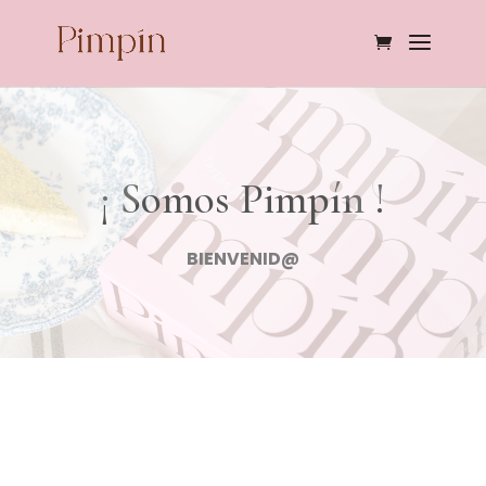
¡ Somos Pimpín !
BIENVENID@